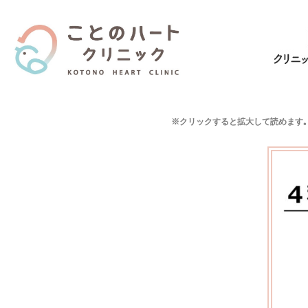
内
容
を
ス
キ
ッ
※クリックすると拡大して読めます｡
プ